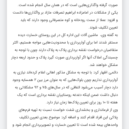
صورت گرفته واگذاری‌هایی است که در همان سال انجام شده است.
یکی از مشکلات در امامزاده ابراهیم تصرفات مازاد بر واگذاری‌ها دانست
و افزود: عملا از سمت رودخانه و کوه متصرفانی وجود دارند که باید
تعیین تکلیف شوند.
به گفته وی، ماشین آلات این اداره کل در این روستای خسارت دیده
مستقر شدند اما برای آواربرداری با محدودیت‌هایی مواجه هستیم، اکثر
متقاضیان درخواست نقشه برداری پلاک به پلاک دارند چون با توجه به
چسبندگی املاک آنها اگر آواربرداری صورت گیرد پلاک و حدود اربعه دچار
مشکل خواهند شد.
دائمی اظهار کرد: با توجه به مشکل مذکور اهالی اعلام کرده‌اند نیازی به
آواربرداری نداریم چون بلوک‌هایی که به عنوان مرز بین ۲ همسایه وجود
دارد دچار آسیب می‌شود اتفاقی که در سال‌های ۷۵ و ۹۲ مشکلاتی به
دنبال داشت ضمن اینکه دغدغه روستاییان نقشه برداری است که یک
هفته تا ۱۰ روز برای تعیین پلاک‌ها زمان نیاز دارد.
وی از فرمانداری و بخشداری شفت خواست نسبت به تهیه فرم‌های
پلاکی این افراد اقدام کنند و اضافه کرد: موضوع بعدی تعیین تکلیف
واحدهای بیمه شده است تا تعیین خسارت و تصویربرداری انجام شود و