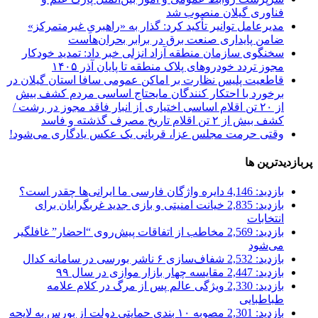
فناوری گیلان منصوب شد
مدیرعامل توانیر تأکید کرد:
گذار به «راهبریِ غیرمتمرکز»
ضامن پایداری صنعت برق در برابر بحران‌هاست
سخنگوی سازمان منطقه آزاد انزلی خبر داد:
تمدید خودکار
مجوز تردد خودروهای پلاک منطقه تا پایان آذر ۱۴۰۵
قاطعیت پلیس نظارت بر اماکن عمومی سافا استان گیلان در
برخورد با احتکار کنندگان مایحتاج اساسی مردم
کشف بیش
از ۲۰ تن اقلام اساسی اختیاری از انبار فاقد مجوز در رشت /
کشف بیش از ۲ تن اقلام تاریخ مصرف گذشته و فاسد
وقتی حرمت مجلس عزا، قربانی یک عکس یادگاری می‌شود!
پربازدیدترین ها
بازدید: 4,146
دایره واژگان فارسی ما ایرانی‌ها چقدر است؟
بازدید: 2,835
خیانت امنیتی و بازی جدید غربگرایان برای
انتخابات
بازدید: 2,569
مخاطب از اتفاقات پیش‌روی “احضار” غافلگیر
می‌شود
بازدید: 2,532
شفاف‌سازی ۶ ناشر بورسی در سامانه کدال
بازدید: 2,447
مقایسه چهار بازار موازی در سال ۹۹
بازدید: 2,330
ویژگی عالم پس از مرگ در کلام علامه
طباطبایی
بازدید: 2,301
مصوبه ۱۰ بندی حمایتی دولت از بورس به لایحه