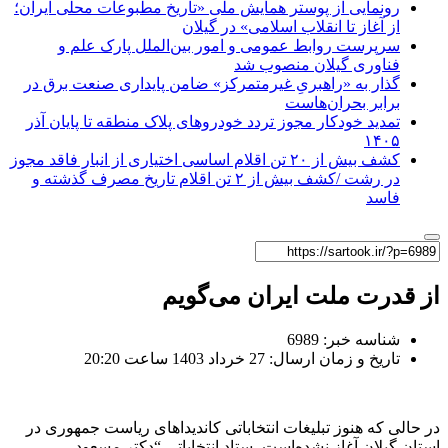
رونمایی از پوستر همایش ملی «تاریخ مطبوعات محلی ایران؛
از آغاز تا انقلاب اسلامی» در گیلان
سرپرست روابط عمومی و امور بین‌الملل پارک علم و
فناوری گیلان منصوب شد
گذار به «راهبریِ غیرمتمرکز» ضامن پایداری صنعت برق در
برابر بحران‌هاست
تمدید خودکار مجوز تردد خودروهای پلاک منطقه تا پایان آذر
۱۴۰۵
کشف بیش از ۲۰ تن اقلام اساسی اختیاری از انبار فاقد مجوز
در رشت /کشف بیش از ۲ تن اقلام تاریخ مصرف گذشته و
فاسد
از قدرت ملت ایران می‌گویم
شناسه خبر: 6989
تاریخ و زمان ارسال: 27 خرداد 1403 ساعت 20:20
در حالی که هنوز تبلیغات انتخاباتی کاندیداهای ریاست جمهوری در
استان‌ گیلان آغاز نشده‌است، ستاد انتخاباتی “دکتر مسعود