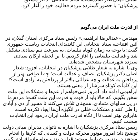
پزشکیان” با حضور گسترده مردم فعالیت خود را آغاز کرد.
از قدرت ملت ایران می‌گویم
مهندس «عبدالرضا ابراهیمی» رئیس ستاد مرکزی استان گیلان، در
آئین افتتاحیه ستاد انتخاباتی این کاندیدای انتخابات ریاست جمهوری
گفت: با توجه به زمان کوتاه تبلیغات، به سرعت تیم ستادی تشکیل
شد و فعالیت تبلیغاتی را آغاز کردیم. تا این لحظه ارکان ستادی
سیزده شهرستان مشخص شده‌اند.
وی با اشاره به شعار طلایی پزشکیان در انتخابات، افزود: شعار
اصلی دکتر پزشکیان انصاف و عدالت است؛ چه انصافی بهتر از
پرداختن به عدالت و چه عدالتی بالاتر از پرداختن به آزادی است؟!
این کلمات کوتاه سرشار از معنی هستند.
ابراهیمی ادامه داد: امروز نمی‌خواهم از غم‌ها و مشکلات این ملت
سخن بگویم، که حالا باید از قوت و قدرت این ملت گفت! مردم ما
در پی سالهای متمادی، همچنان تلاش می‌کنند تا مسیر آزادی و آبادی
را طی کنند و مشکلات خللی در انگیزه آن‌ها ایجاد نکرده است.
بنابراین بهتر است تا از نگاه قدرت ملت ایران درمود این انتخابات
صحبت کنیم.
رییس ستاد مرکزی پزشکیان با اشاره به ناتوانی مدیران میانی دولت
توضیح داد: امروز موتور محرکه دولت و کسانی که کارها را انجام
میدهند در بدترین شرایط موجود قرار دارند و متاسفانه افرادی که بر