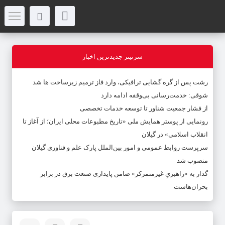
سرتیتر جدیدترین اخبار
رشت پس از گره گشایی ترافیکی، وارد فاز ترمیم زیرساخت ها شد
شوقی: خدمت‌رسانی بی‌وقفه ادامه دارد
از فشار جمعیت شناور تا توسعه خدمات تخصصی
رونمایی از پوستر همایش ملی «تاریخ مطبوعات محلی ایران؛ از آغاز تا
انقلاب اسلامی» در گیلان
سرپرست روابط عمومی و امور بین‌الملل پارک علم و فناوری گیلان
منصوب شد
گذار به «راهبریِ غیرمتمرکز» ضامن پایداری صنعت برق در برابر
بحران‌هاست