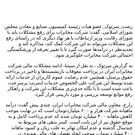
رشت_سرتوک_عضو هیات رئیسه کمیسیون صنایع و معادن مجلس
شورای اسلامی، گفت: شرکت مخابرات برای رفع مشکلات باید با
شورای رقابت، وزیر ارتباطات یا هر نهاد دیگری که در راستای رفع
این مشکلات می‌تواند به این شرکت کمک کند، مذاکره کند و
تجدیدنظر در درآمدها صورت گیرد تا با تغییر تعرفه از ورشکستگی
احتمالی شرکت مخابرات جلوگیری شود.
به گزارش سرتوک ، به نقل از سیتنا، ادامه مشکلات مالی شرکت
مخابرات ایران در پرداخت معوقات بازنشسته‌ها و تاخیر در پرداخت
حقوق پرسنل، همچنین عدم رضایت عموم کاربران از خدمات ارائه
شده توسط این شرکت علی الخصوص خدمات اینترنت پرسرعت،
باعث شده است تا با نگاه جدی‌تری مشکلات این شرکت و راهکار
رفع موانع توسعه بررسی و مورد بازبینی قرار گیرد.
زارع، معاون مالی شرکت مخابرات ایران، چندی پیش گفت: درآمد
ماهیانه شرکت هزار و ۶۰۰ میلیاردتومان است که در نهایت موجب
کاهش ماهانه ۴۰۰ میلیارد تومان شده که عدم پرداخت کامل و به
موقع حقوق نیز از این بابت است. کسر بدهی های مربوط به
چندسال گذشته و عدم امکان تهاتر به علت زیان و کمبود ماهانه
۴۰۰ میلیارد تومان، موجب ایجاد نقصان های مالی شدیدی در