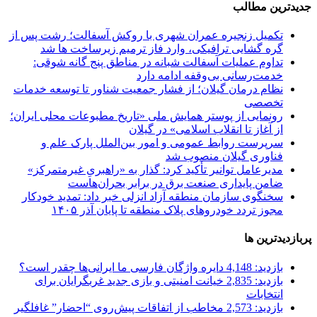
جدیدترین مطالب
تکمیل زنجیره عمران شهری با روکش آسفالت؛
رشت پس از
گره گشایی ترافیکی، وارد فاز ترمیم زیرساخت ها شد
تداوم عملیات آسفالت‌ شبانه در مناطق پنج گانه
شوقی:
خدمت‌رسانی بی‌وقفه ادامه دارد
نظام درمان گیلان؛
از فشار جمعیت شناور تا توسعه خدمات
تخصصی
رونمایی از پوستر همایش ملی «تاریخ مطبوعات محلی ایران؛
از آغاز تا انقلاب اسلامی» در گیلان
سرپرست روابط عمومی و امور بین‌الملل پارک علم و
فناوری گیلان منصوب شد
مدیرعامل توانیر تأکید کرد:
گذار به «راهبریِ غیرمتمرکز»
ضامن پایداری صنعت برق در برابر بحران‌هاست
سخنگوی سازمان منطقه آزاد انزلی خبر داد:
تمدید خودکار
مجوز تردد خودروهای پلاک منطقه تا پایان آذر ۱۴۰۵
پربازدیدترین ها
بازدید: 4,148
دایره واژگان فارسی ما ایرانی‌ها چقدر است؟
بازدید: 2,835
خیانت امنیتی و بازی جدید غربگرایان برای
انتخابات
بازدید: 2,573
مخاطب از اتفاقات پیش‌روی “احضار” غافلگیر