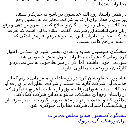
مخابرات شده است.
در همین راستا، روح الله عباسپور، در پاسخ به خبرنگار سیتنا،
پیرامون راهکار برای ارائه به شرکت مخابرات به منظور رفع
مشکلات پرسنل و بازنشستگان و اصلاح کیفیت سرویس دهی و رفع
زیان دهی انباشته این شرکت، گفت: اعتقاد ما این است که تعرفه
شرکت مخابرات ایران پایین است و علیرغم افزایش اندکی که
داشته، باز هم کافی نیست.
سخنگوی کمیسیون صنایع و معادن مجلس شورای اسلامی، اظهار
کرد: زمانی که شرکت مخابرات تحویل بخش خصوصی شد،
سوددهی خوبی داشت، اما الان در شرایط خوبی به سر نمی‌برد و
کارکنان نیز وضعیت مطلوبی ندارند.
عباسپور، خاطرنشان کرد: در روستاها نیز تماس‌هایی داریم که از
خدمات این شرکت گلایه‌مند هستند و شرکت مخابرات برای رفع این
مشکلات باید با شورای رقابت، وزیر ارتباطات یا هر نهاد دیگری که
در راستای رفع این مشکلات می‌تواند به این شرکت کمک کند،
مذاکره کند و تجدیدنظر در درآمدها صورت گیرد تا با تغییر تعرفه از
ورشکستگی احتمالی شرکت مخابرات جلوگیری شود.
سخنگوی کمیسیون صنایع مجلس،مخابرات
ایران،ورشکستگی،سرتوک