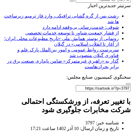
سرتیتر جدیدترین اخبار
رشت پس از گره گشایی ترافیکی، وارد فاز ترمیم زیرساخت
ها شد
شوقی: خدمت‌رسانی بی‌وقفه ادامه دارد
از فشار جمعیت شناور تا توسعه خدمات تخصصی
رونمایی از پوستر همایش ملی «تاریخ مطبوعات محلی ایران؛
از آغاز تا انقلاب اسلامی» در گیلان
سرپرست روابط عمومی و امور بین‌الملل پارک علم و
فناوری گیلان منصوب شد
گذار به «راهبریِ غیرمتمرکز» ضامن پایداری صنعت برق در
برابر بحران‌هاست
سخنگوی کمیسیون صنایع مجلس:
با تغییر تعرفه، از ورشکستگی احتمالی
شرکت مخابرات جلوگیری شود
شناسه خبر: 3797
تاریخ و زمان ارسال: 10 آذر 1402 ساعت 17:21