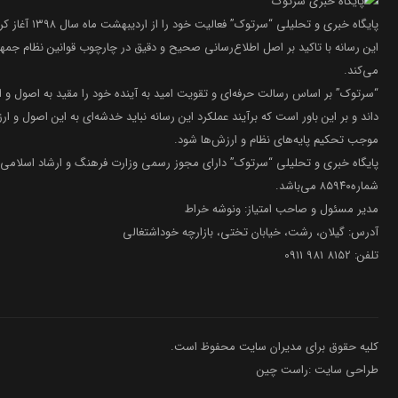
پایگاه خبری و تحلیلی “سرتوک” فعالیت خود را از اردیبهشت ماه سال ۱۳۹۸ آغاز کرده است.
این رسانه با تاکید بر اصل اطلاع‌رسانی صحیح و دقیق در چارچوب قوانین نظام جمه
می‌کند.
“سرتوک” بر اساس رسالت حرفه‌ای و تقویت امید به آینده خود را مقید به اصول و 
داند و بر این باور است که برآیند عملکرد این رسانه نباید خدشه‌ای به این اصول و ارز
موجب تحکیم پایه‌های نظام و ارزش‌ها شود.
پایگاه خبری و تحلیلی “سرتوک” دارای مجوز رسمی وزارت فرهنگ و ارشاد اسلامی 
شماره۸۵۹۴۰ می‌باشد.
مدیر مسئول و صاحب امتیاز: ونوشه خراط
آدرس: گیلان، رشت، خیابان تختی، بازارچه خوداشتغالی
تلفن: 8152 981 0911
کلیه حقوق برای مدیران سایت محفوظ است.
طراحی سایت :راست چین