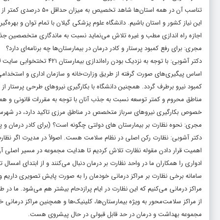
تناسب آن در همه استان‌
این نیاز کشور و استان باشیم. دانشگاه علوم پزشکی گیلان با تمام توان و بهره
اجازه راه اندازی مطب و غیره تلاش می‌نماید نسبت به ماندگاری متخصصین جذب 
مجری: برای رفع کمبود پرستار و کادر درمان در بیمارستان‌ها چه برنامه‌ای دارد؟
دکتر آشوبی: با توجه به نزدی
اساس پیگیری‌های صورت گرفته از طریق وزارت‌خانه و سازمان اداری و استخدامی 
کمبود نیرو برطرف گردد. همچنین دانشگاه با بکارگیری نیروهای طرحی پرستار از 
مناطق محروم و کمتر توسعه نسبت به جذب آنان با توجه به مقررات قانونی و همچ
خصوص بکارگیری نیروهای سرباز متخصص در مناطق مرزی تاکید دارد، در شهرستان 
مجری: نحوه نظارت بر بیمارستان های دولتی چگونه است؟ (برای کادر درمان و پ
دکتر آشوبی: نظارت رکن اصلی در نظام سلامت هست. اصولاً در مدیرت اگر نظارت نب
اهمیت قرار دادن مقوله نظارت تلاش کردیم تا هدایت مجموعه در مسیر اصلی آن 
ادواری را همکاران ما در واحد نظارت بر درمان دنبال می‌کنند و از ابتدای امسال 
سامانه برخی نظارت بر مراکز درمانی خودمان را به صورت پایش تصویری داریم و
مراکز درمانی می‌کنیم که این نظارت در ایام پرازدحام بیشتر هم می‌شود. ما در
از مراکز سلامت‌محور به ویژه بیمارستان‌ها، کلینیک‌ها و همچنین مراکز درمان
مجموعه بهداشت و درمان در حد قابل قبولی در حال پیشروی هست
.