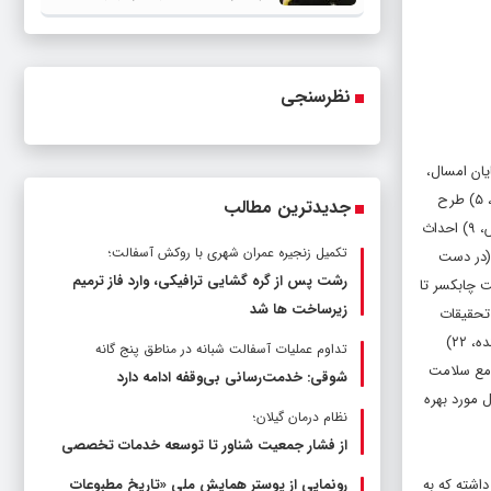
بحران‌هاست
نظرسنجی
یمارستان ۴۲۱ تختخواب سایت لاکان تا پایان امسال،
۲) بیمارستان ۳۵۰ تختخواب جایگزین پورسینا تا دو سال آینده، ۳) دانشکده پزشکی در سایت لاکان در دو سال آینده، ۴) طرح توسعه بیمارستان انزلی تا پایان امسال، ۵) طرح
جدیدترین مطالب
توسعه بیمارستان لنگرود تا سه سال آینده، ۶) طرح توسعه بیمارستان تالش تا سه سال آینده، ۷) ام ار ای بیمارستان لنگرود تا سه سال آینده، ۸) ام ار ای بیمارستان تالش، ۹) احداث
تکمیل زنجیره عمران شهری با روکش آسفالت؛
 جایگزین رازی (در دست
رشت پس از گره گشایی ترافیکی، وارد فاز ترمیم
۱۴) کلینیک ویژه تخصصی مرکز سلامت چابکسر تا
زیرساخت ها شد
سلامت کیاشهر تا پایان امسال، ۱۷) مرکز جامع سلامت امام علی (ع) تا پایان امسال، ۱۸) مرکز تحقیقات
تروما تا سال آینده، ۱۹) مرکز جامع سلامت رضوانشهر تا پایان سال، ۲۰) مرکز جامع سلامت کیا کلایه املش تا پایان امسال، ۲۱) طرح توسعه بیمارستان املش در سال آینده، ۲۲)
تداوم عملیات آسفالت‌ شبانه در مناطق پنج گانه
له انزلی تا پایان امسال، ۲۴) مرکز جامع سلامت شاندرمن تا پایان امسال، ۲۵) مرکز جامع سلامت
شوقی: خدمت‌رسانی بی‌وقفه ادامه دارد
سال مورد بهره
نظام درمان گیلان؛
از فشار جمعیت شناور تا توسعه خدمات تخصصی
 که نشان از کاهش ۵۰ درصدی نیروی متخصص داشته که به
رونمایی از پوستر همایش ملی «تاریخ مطبوعات