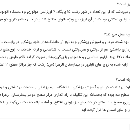
هز است؟
دکتر آشوبی: استان گیلان دارای ۸۷ پایگاه فعال اورژانس شهری، جاده‌ای و هوایی می‌باشد که از ا
، اولین استانی بود که در آن اورژانس ویژه بانوان افتتاح شد و در حال حاضر دارای دو مر
نه عمل می کند؟
 جوانی جمعیت، وزارت بهداشت، درمان و آموزش پزشکی و به تبع آن دانشگاه‌های علوم پزشکی می‌بایست 
ربرداری پزشکی اعم از دولتی و غیردولتی نسبت به شناسایی و ارائه خدمات به زوج‌های ناب
طریق سامانه جامع ناباروری اقدام نماید، در این راستا با همکاری بیمه سلامت تعداد ۴۲۰۰ زوج نابارور شناسایی و همچنین با پیگیری‌های صورت گرفته اقلام
بیمه برای درمان از ۱۵ قلم به ۶۳ قلم افز
ونه است؟
 وزارت بهداشت، درمان و آموزش پزشکی، دانشگاه علوم پزشکی و خدمات بهداشتی و درم
ی سطح سه بوده که بحمدالله این تکلیف با راه اندازی مرکز سطح دو در بیمارستان الزهر
روری سطح سه استان در لاهیجان نیز بزودی افتتاح و آماده ارائه خدمت می‌گردد و با
سایر استان ها قرار گرفته ایم.