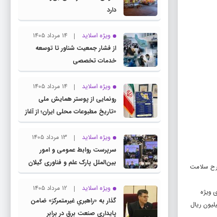
دارد
ویژه اسلاید
14 مرداد 1405
از فشار جمعیت شناور تا توسعه
خدمات تخصصی
ویژه اسلاید
14 مرداد 1405
رونمایی از پوستر همایش ملی
«تاریخ مطبوعات محلی ایران؛ از آغاز
تا انقلاب اسلامی» در گیلان
ویژه اسلاید
13 مرداد 1405
سرپرست روابط عمومی و امور
بین‌الملل پارک علم و فناوری گیلان
 گیلان، در برنامه گفت‌وگوی ویژه خبری صدا وسیمای مرکز گیلان (شبکه باران)، اشاره کرد که با حضور مقام عالی وزارت، ۲۰ طرح سلامت
منصوب شد
ویژه اسلاید
12 مرداد 1405
 ویژه
گذار به «راهبریِ غیرمتمرکز» ضامن
(شبکه باران)، اشاره کرد که با حضور مقام عالی وزارت، ۲۰ طرح سلامت محور در استان به مساحت ۷۱۴۵ مترمربع و اعتبار ۴/۶۷۷/۵۰۰ میلیون ریال
پایداری صنعت برق در برابر