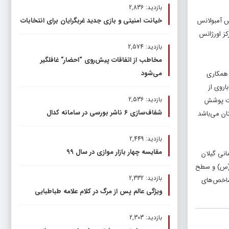
بازدید: 2,836
ین تعداد در شهر رشت ۱۵ پایگاه، ۷ اورژانس موتوری و ۱ دستگاه اتوبوس آمبولانس
خیانت امنیتی و بازی جدید غربگرایان برای انتخابات
کز اورژانس
بازدید: 2,574
مخاطب از اتفاقات پیش‌روی “احضار” غافلگیر
می‌شود
با همکاری
اروی از
بازدید: 2,536
 دارویی تحت پوشش
شفاف‌سازی ۶ ناشر بورسی در سامانه کدال
ایش یافته است. ضمن اینکه کلیه خدمات ارایه شده به زوج های نابارور در بیمارستان الزهرا (س) رشت که جز مراکز سطح ۳ استان می‌باشد
بازدید: 2,449
مقایسه چهار بازار موازی در سال ۹۹
انی گیلان
ا (س) و سطح
بازدید: 2,332
 شاخص‌های
ویژگی عالم پس از مرگ در کلام علامه طباطبایی
بازدید: 2,303