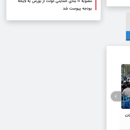
مصوبه ۱۰ بندی حمایتی دولت از بورس به لایحه
بودجه پیوست شد
سرپرست
پارک ع
›
ات
رونمایی از پوستر همایش ملی «تاریخ
مطبوعات محلی ایران؛ از آغاز تا انقلاب