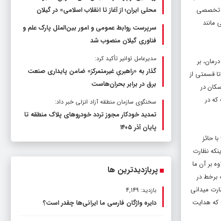
ته‌های تخصصی
محلی ایران؛ از آغاز تا انقلاب اسلامی» در گیلان
 مانند
سرپرست روابط عمومی و امور بین‌الملل پارک علم و
فناوری گیلان منصوب شد
مدیرعامل توانیر تأکید کرد:
ادر درمان، بر
گذار به «راهبریِ غیرمتمرکز» ضامن پایداری صنعت
تا قسمتی از
برق در برابر بحران‌هاست
سکان در
که در
سخنگوی سازمان منطقه آزاد انزلی خبر داد:
تمدید خودکار مجوز تردد خودروهای پلاک منطقه تا
پایان آذر ۱۴۰۵
ا حائز
نکه نظارت
ه بر آن ما
پربازدیدترین ها
 برخط در
ارت میدانی
بازدید: 4,149
ت که هدایت
دایره واژگان فارسی ما ایرانی‌ها چقدر است؟