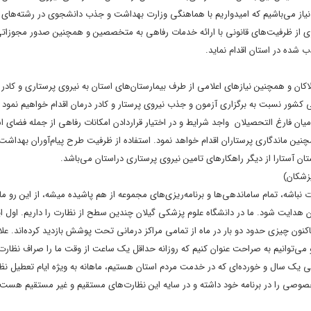
ها شاهد تخصیص به میزان حداقل ۵۰ درصدی کمتر از نیاز می‌باشیم که امیدواریم با هماهنگی وزارت بهداشت و جذب دانشجوی در رش
‌گیری از ظرفیت‌های قانونی با ارائه خدمات رفاهی به متخصصین و همچنین صدور مجوزاتی
شده در استان اقدام نماید.
ک بودن راه‌اندازی بیمارستان ۴۲۱ تختخوابی سایت لاکان و همچنین نیازهای اعلامی از طرف بیمارستان‌های استان به نیروی پرستاری و ک
کشور نسبت به برگزاری آزمون و جذب نیروی پرستار و کادر درمان اقدام خواهیم نمود 
میان فارغ التحصیلان واجد شرایط و در اختیار قراردادن امکانات رفاهی از جمله فضای ا
نین ماندگاری پرستاران اقدام خواهد نمود. استفاده از ظرفیت طرح پیام‌آوران بهداشت 
آستارا از دیگر راهکارهای تامین نیروی پرستاری دراستان می‌باشد.
زشکان)
اشه، تمام ساماندهی‌ها و برنامه‌ریزی‌های مجموعه از هم پاشیده میشه، از این رو ما ب
هدایت شود. ما در دانشگاه علوم پزشکی گیلان چندین سطح از نظارت را داریم. اول ای
تاکنون چیزی حدود دو بار در ماه از تمامی مراکز درمانی تحت پوشش بازدید کرده‌اند. علاو
 می‌توانیم به صراحت عنوان کنیم که روزانه حداقل یک ساعت از وقت ما را صراف نظارت
 طی یک سال و خورده‌ای که در خدمت مردم استان هستیم، ماهانه به ویژه ایام تعطیل نظ
ی خصوصی را در برنامه خود داشته و در سایه این نظارت‌های مستقیم و غیر مستقیم هس