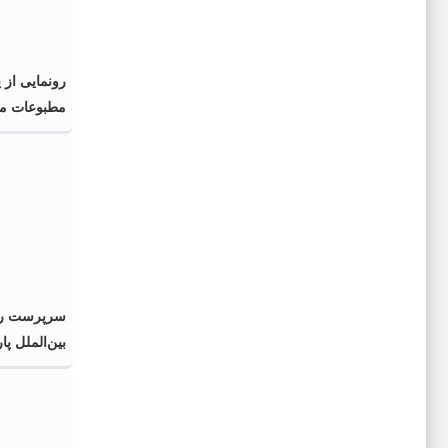
رونمایی از 
مطبوعات محل
اسلامی» در 
سرپرست رو
بین‌الملل پا
منصوب شد