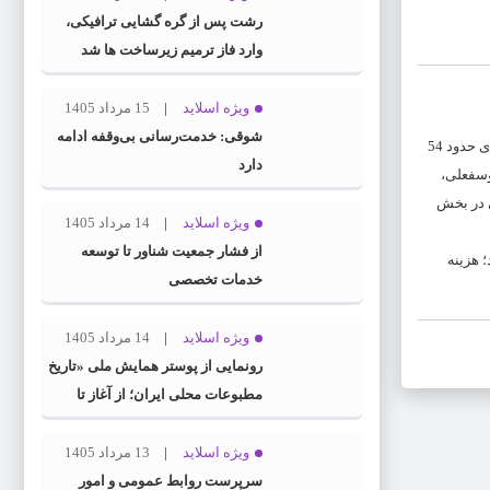
رشت پس از گره گشایی ترافیکی،
وارد فاز ترمیم زیرساخت ها شد
ویژه اسلاید
15 مرداد 1405
شوقی: خدمت‌رسانی بی‌وقفه ادامه
به گزارش سرتوک به نقل از دفتر روابط عمومی و آموزش همگانی شرکت آب و فاضلاب استان گیلان؛ محمدمهدی شیرزاد با اعلام این خبر گفت: در راستای بهره مندی حدود 54
دارد
مجان یوسفعلی،
ایی در بخش
ویژه اسلاید
14 مرداد 1405
از فشار جمعیت شناور تا توسعه
 شد. شیرزاد؛ هزینه
خدمات تخصصی
ویژه اسلاید
14 مرداد 1405
رونمایی از پوستر همایش ملی «تاریخ
مطبوعات محلی ایران؛ از آغاز تا
انقلاب اسلامی» در گیلان
ویژه اسلاید
13 مرداد 1405
سرپرست روابط عمومی و امور