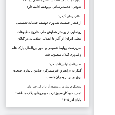
تداوم عملیات آسفالت‌ شبانه در مناطق پنج گانه
شوقی: خدمت‌رسانی بی‌وقفه ادامه دارد
نظام درمان گیلان؛
از فشار جمعیت شناور تا توسعه خدمات تخصصی
رونمایی از پوستر همایش ملی «تاریخ مطبوعات
محلی ایران؛ از آغاز تا انقلاب اسلامی» در گیلان
سرپرست روابط عمومی و امور بین‌الملل پارک علم
و فناوری گیلان منصوب شد
مدیرعامل توانیر تأکید کرد:
گذار به «راهبریِ غیرمتمرکز» ضامن پایداری صنعت
برق در برابر بحران‌هاست
سخنگوی سازمان منطقه آزاد انزلی خبر داد:
تمدید خودکار مجوز تردد خودروهای پلاک منطقه تا
پایان آذر ۱۴۰۵