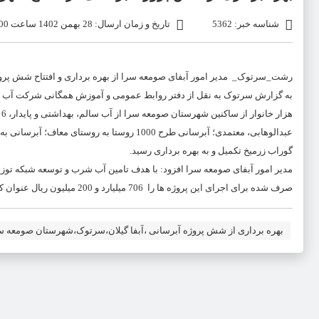
شناسه خبر: 5362
تاریخ و زمان ارسال: 28 بهمن 1402 ساعت 11:00
رشت_سرتوک_ مدیر امور آبفای صومعه سرا از بهره برداری و افتتاح شش پروژه آبرسانی در سط
ه
عبدالوهابی، معتمدی؛ آبرسانی طرح 1000 روستا 
گوراب زرمیخ تکمیل و به بهره برداری رسید.
صرف شده برای اجرای این پروژه ها را 706 میلیارد و 200 میلیون ریال عنوان کرد.
بهره برداری از شش پروژه آبرسانی ،آبفا گیلان،سرتوک،شهرستان صومعه س