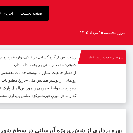
صفحه نخست
آخرین اخب
امروز پنجشنبه ۱۵ مرداد ۱۴۰۵
سرتیتر جدیدترین اخبار
رشت پس از گره گشایی ترافیکی، وارد فاز ترمی
شوقی: خدمت‌رسانی بی‌وقفه ادامه دارد
از فشار جمعیت شناور تا توسعه خدمات تخصصی
رونمایی از پوستر همایش ملی «تاریخ مطبوعات محل
سرپرست روابط عمومی و امور بین‌الملل پارک عل
گذار به «راهبریِ غیرمتمرکز» ضامن پایداری صنع
بهره برداری از شش پروژه آبرسانی در سطح ش