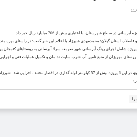
ح شهرستان، با اعتباری بیش از 706 میلیارد ریال خبر داد.
زار خانوار از ساکنین شهرستان صومعه سرا از آب سالم، بهداشتی و پایدار، 6 پروژه شامل اجرای رینگ آبرسانی شهر صومعه سرا؛ آبرسانی به روستاهای کت
به روستای معاف؛ آبرسانی به روستای مهویزان از منبع تامین آب شرب سایت ندامان و تکمیل عملیات فنی و اجر
مدیر امور آبفای صومعه سرا افزود: با هدف تامین آب شرب و توسعه شبکه توزیع، در این 6 پروژه بیش از 57 کیلومتر لوله گذاری در اقطار مختلف اجرایی
را