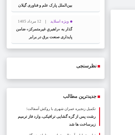
بین‌الملل پارک علم و فناوری گیلان
منصوب شد
ویژه اسلاید
12 مرداد 1405
گذار به «راهبریِ غیرمتمرکز» ضامن
پایداری صنعت برق در برابر
بحران‌هاست
نظرسنجی
جدیدترین مطالب
تکمیل زنجیره عمران شهری با روکش آسفالت؛
رشت پس از گره گشایی ترافیکی، وارد فاز ترمیم
زیرساخت ها شد