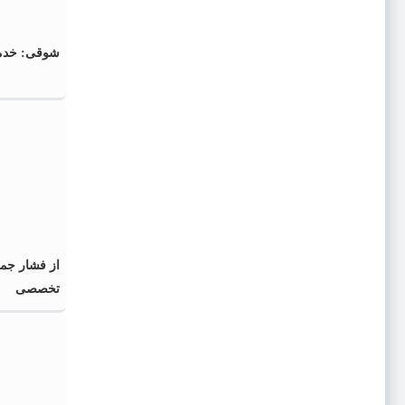
شوقی: خدمت
از فشار جم
تخصصی