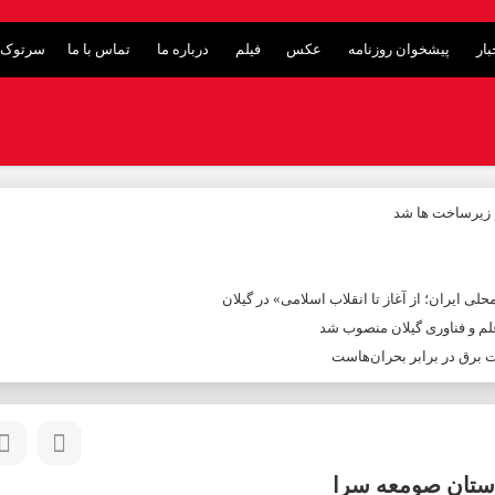
ار
پیشخوان روزنامه
عکس
فیلم
درباره ما
تماس با ما
سرتوک 
م زیرساخت ها شد
ی ایران؛ از آغاز تا انقلاب اسلامی» در گیلان
م و فناوری گیلان منصوب شد
ت برق در برابر بحران‌هاست
هرستان صومعه سرا