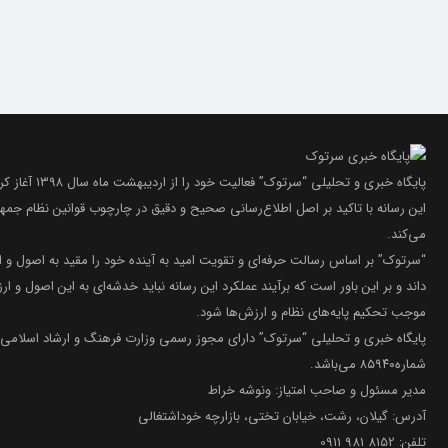
پایگاه خبری و تحلیلی “سرتوک” فعالیت خود را از اردیبهشت ماه سال ۱۳۹۸ آغاز کرده است.
این رسانه با تاکید بر اصل اطلاع‌رسانی صحیح و دقیق در چارچوب قوانین نظام جمه
می‌کند.
“سرتوک” بر اساس رسالت حرفه‌ای و تقویت امید به آینده خود را مقید به اصول و 
داند و بر این باور است که برآیند عملکرد این رسانه نباید خدشه‌ای به این اصول و ارز
موجب تحکیم پایه‌های نظام و ارزش‌ها شود.
پایگاه خبری و تحلیلی “سرتوک” دارای مجوز رسمی وزارت فرهنگ و ارشاد اسلامی 
شماره۸۵۹۴۰ می‌باشد.
مدیر مسئول و صاحب امتیاز: ونوشه خراط
آدرس: گیلان، رشت، خیابان تختی، بازارچه خوداشتغالی
تلفن: 8152 981 0911