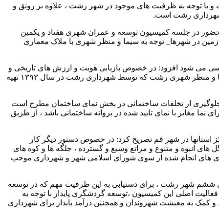
با توجه به ظرفیت های موجود در شهر رشت ، علاوه بر رونق و
ی شهرداری رشت است.
حضور در جلسه کمیسیون توسعه و عمران شهری هفتاد و یکمین
زمین در شهرها_ توجه به سیما و منظر شهری با ملاک معماری
ررسی می شود افزود: در خصوص بازیابی هویت و ارزش های تاریخی و
معاصر شهرسازی و معماری بومی و ایرانی_ اسلامی با استناد به مصوبه سال ۱۳۸۷ شورای عالی شهرسازی و معماری و دستورالعمل سیما و منظر شهری رشت که توسط شهرداری رشت در سال ۱۳۹۳ تهیه
جلوگیری از تخلفات ساختمانی در بخش نمای ساختمان مطرح است
نما مغایر با نمای تایید شده در پروانه ساختمانی باشد ، از طریق
ز استانها در شهر قم تصریح کرد: در خصوص دستور دیگر کار
های انبوه و متنوع و مراتع وسیع و گسترده ، جلگه ها و کوه های
ریزی های انجام شده از سوی شورای اسلامی شهر و شهرداری موجب
ورای ششم شهر رشت ، برای دستیابی به این ظرفیت مهم که در توسعه
فعالیت اصلی این کمیسیون ،توسعه گردشگری پایدار با توجه به
و کمک به معیشت شهروندان و همچنین درآمد پایدار برای شهرداری