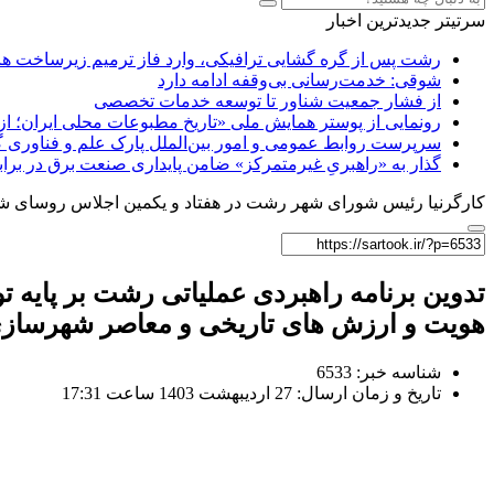
سرتیتر جدیدترین اخبار
رشت پس از گره گشایی ترافیکی، وارد فاز ترمیم زیرساخت ها
شوقی: خدمت‌رسانی بی‌وقفه ادامه دارد
از فشار جمعیت شناور تا توسعه خدمات تخصصی
رونمایی از پوستر همایش ملی «تاریخ مطبوعات محلی ایران؛ از آ
سرپرست روابط عمومی و امور بین‌الملل پارک علم و فناوری 
گذار به «راهبریِ غیرمتمرکز» ضامن پایداری صنعت برق در برا
کارگرنیا رئیس شورای شهر رشت در هفتاد و یکمین اجلاس روسای شور
تدوین برنامه راهبردی عملیاتی رشت بر پایه 
هویت و ارزش های تاریخی و معاصر شهرساز
شناسه خبر: 6533
تاریخ و زمان ارسال: 27 اردیبهشت 1403 ساعت 17:31