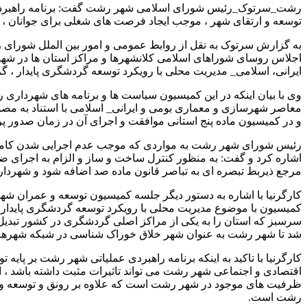
رشت_سرتوک_رئیس شورای اسلامی شهر رشت گفت: برنامه راهبردی عم
توسعه و ارتقای شهر ، موجب ایجاد فرصت های شغلی برای جوانان ، 
به گزارش سرتوک به نقل از روابط عمومی و امور بین الملل شورا
اجلاس روسای شوراهای اسلامی کلانشهرها و مراکز استان ها در شهر
ایرانی، اسلامی_ مدیریت محلی با رویکرد توسعه گردشگری پایدار ، 
وی با بیان اینکه در این کمیسیون سیاست ها و برنامه های شهرداری
و در کمیسیون ماده پنج استانی موافقت و اجرای آن در زمان صدور پ
رئیس شورای شهر رشت به مواردی که موجب عدم اجرایی شدن کامل ا
اشاره کرد و گفت: به منظور کنترل ساخت و ساز و الزام به اجرای ضواب
مرجع ذیربط تبصره ای به تباصر قانون ماده صد اضافه شود و شهرداری 
کارگرنیا با اشاره به دستور دیگر جلسه کمیسیون توسعه و عمران شه
کمیسیون با موضوع مدیریت محلی با رویکرد توسعه گردشگری پایدار ، 
سرسبز که استان را به یکی از مراکز اصلی گردشگری در کشور تبدیل
شد تا شهر رشت به عنوان شهر خلاق خوراک شناسی در شبکه شهرهای 
کارگرنیا با تاکید به اینکه برنامه راهبردی عملیاتی شهر رشت بر پ
اقتصادی و اجتماعی شهر رشت می تواند تاثیرات مثبت داشته باشد ، ا
ظرفیت های موجود در شهر رشت است که علاوه بر رونق و توسعه و ار
رشت است.