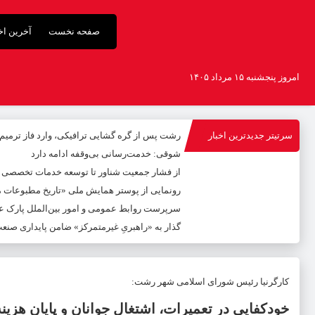
صفحه نخست
آخرین اخب
امروز پنجشنبه ۱۵ مرداد ۱۴۰۵
سرتیتر جدیدترین اخبار
رشت پس از گره گشایی ترافیکی، وارد فاز ترمی
شوقی: خدمت‌رسانی بی‌وقفه ادامه دارد
از فشار جمعیت شناور تا توسعه خدمات تخصصی
رونمایی از پوستر همایش ملی «تاریخ مطبوعات محل
سرپرست روابط عمومی و امور بین‌الملل پارک عل
گذار به «راهبریِ غیرمتمرکز» ضامن پایداری صنع
کارگرنیا رئیس شورای اسلامی شهر رشت:
خودکفایی در تعمیرات، اشتغال جوانان و پایان هزی