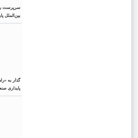
سرپرست رو
بین‌الملل پا
منصوب شد
گذار به «را
پایداری صنع