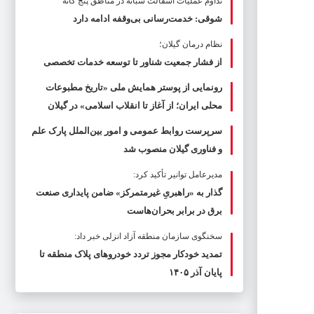
تداوم عملیات آسفالت‌ شبانه در مناطق پنج گانه
شوقی: خدمت‌رسانی بی‌وقفه ادامه دارد
نظام درمان گیلان؛
از فشار جمعیت شناور تا توسعه خدمات تخصصی
رونمایی از پوستر همایش ملی «تاریخ مطبوعات
محلی ایران؛ از آغاز تا انقلاب اسلامی» در گیلان
سرپرست روابط عمومی و امور بین‌الملل پارک علم
و فناوری گیلان منصوب شد
مدیرعامل توانیر تأکید کرد:
گذار به «راهبریِ غیرمتمرکز» ضامن پایداری صنعت
برق در برابر بحران‌هاست
سخنگوی سازمان منطقه آزاد انزلی خبر داد:
تمدید خودکار مجوز تردد خودروهای پلاک منطقه تا
پایان آذر ۱۴۰۵