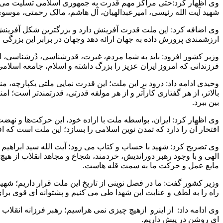
وی اظهار کرد:حتی مراکز مهم قدرت به جمهوری اسلامی تسلیت می گوی
شهید آیت الله رئیسی، امیرعبدالهیان، آل هاشم، مالک رحمتی، موسو
وی اضافه کرد: این ملت قدرت آفرینش دارد و بزرگترین شکل آفرینش و
ارزشمندی پرورش داده به جهان ارائه دهد وجهان در برابر این بزرگی 
وزیر کشور افزود: باید به شما مردم، غیرت، قدرشناسی، دُرشناسی، 
فرزندانی که امروز ایران عزیز را بزرگ داشته و اسلام، جامعه اسلامی 
وحیدی ادامه داد: درود بر این ملت؛ این قدرت نمایی ملتی یکپارچه،
بالاتر، از هر گفتاری کارآتر و از هر مولفه قدرتی، قدرتمندتر است؛
بین ببرد.
وی اظهار کرد: ایران، بواسطه ملت با اراده خود، این حرکت‌ها و نهض
افتخار آن را دارد که تمدن نوین اسلامی را بسازد؛ این ملت است که افت
وی تصریح کرد: شهید با حساب و کتاب می رود؛ آیت الله سید ابراهیم ما 
الهی و با وجود رهبر دوراندیش، خردمند، شجاع و مجاهد انقلاب از ه
مایع عمل و حرکت ما به سمت قله هاست.
وزیر کشور گفت: ما در فصل نوینی از تاریخ این ملت قرار داریم؛ شهی
راه را به لطف و عنایت این شهدا طی می کنیم و پشتوانه ای قوی برا
وی ادامه داد: از اینرو ازهیچ چیزی نمی هراسیم؛ رهبر فرزانه انقلا
ای روشن در پیش داریم.