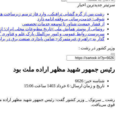
سرتیتر جدیدترین اخبار
رشت پس از گره گشایی ترافیکی، وارد فاز ترمیم زیرساخت ها
شوقی: خدمت‌رسانی بی‌وقفه ادامه دارد
از فشار جمعیت شناور تا توسعه خدمات تخصصی
رونمایی از پوستر همایش ملی «تاریخ مطبوعات محلی ایران؛ از آ
سرپرست روابط عمومی و امور بین‌الملل پارک علم و فناوری 
گذار به «راهبریِ غیرمتمرکز» ضامن پایداری صنعت برق در برا
وزیر کشور در رشت :
رئیس جمهور شهید مظهر اراده ملت بود
شناسه خبر: 6626
تاریخ و زمان ارسال: 6 خرداد 1403 ساعت 15:06
رشت _ سرتوک _ وزیر کشور گفت: رئیس جمهور شهید مظهر اراده ملت ب
قوی می‌یافت.