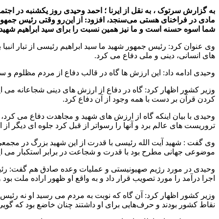
به گزارش سرتوک ،
به نقل از ایرنا ؛ احمد وحیدی روز یکشنبه در اج
مادی در فراخنای هستی می‌سنجد، افزود: از این‌رو وقتی رئیس جمهو
شما اسوه حسنه است و ما نیز همین نسبت را برای سید ابراهیم شهید 
وی عنوان کرد: رئیس جمهور شهید ما سید ابراهیم رئیسی از تبار انبی
های انسانی، دینی و ملی دفاع می کرد.
وحیدی ادامه داد: این ارزش ها گاه در قالب دفاع از مردم مظلوم و س
وزیر کشور اظهار کرد: گاه در دفاع از ارزش های دینی شجاعانه می ایس
کردن قرآن بر دست با همه وجود از آن دفاع کرد.
وحیدی با بیان اینکه گاه از ارزش های شهید و مجاهدت دفاع می کرد
تروریست های عالم برد و آنها را رسواتر از قبل کرد جلوه ای دیگر از 
وی گفت : شهید آیت الله رئیسی با قدرت از این شهید بزرگ در مجمعی 
موضوعی جهانی مطرح بود با قدرت و شجاعت در برابر استکبار می ای
وحیدی در مورد رژیم صهیونیستی و عملیات وعده صادق هم گفت: رئی
اجرا درآمد را مورد تصویب قرار داد و به واقع او ظهور اراده ملت بو
وزیر کشور اظهار کرد: آن گاه که نوبت به مردم می رسید او نه رئیس
نقاط کشور بودند و حرف‌هایی برای او داشتند چنان خاضع بود که گو