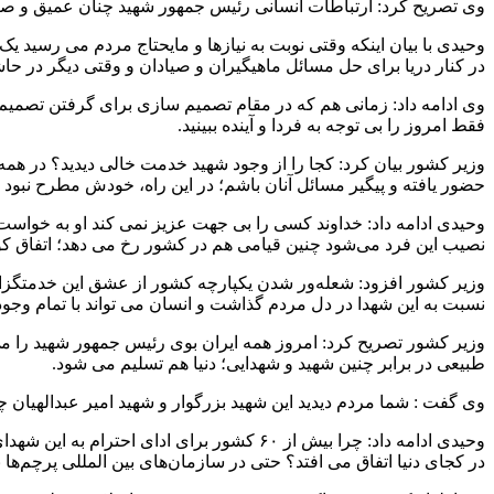
وی تصریح کرد: ارتباطات انسانی رئیس جمهور شهید چنان عمیق و صادق
وحیدی با بیان اینکه وقتی نوبت به نیازها و مایحتاج مردم می رسید 
در کنار دریا برای حل مسائل ماهیگیران و صیادان و وقتی دیگر در حاشی
وی ادامه داد: زمانی هم که در مقام تصمیم سازی برای گرفتن تصمیم
فقط امروز را بی توجه به فردا و آینده ببینید.
وزیر کشور بیان کرد: کجا را از وجود شهید خدمت خالی دیدید؟ در همه جا
حضور یافته و پیگیر مسائل آنان باشم؛ در این راه، خودش مطرح نبود و
وحیدی ادامه داد: خداوند کسی را بی جهت عزیز نمی کند او به خو
نصیب این فرد می‌شود چنین قیامی هم در کشور رخ می دهد؛ اتفاق کوچکی نیست چنانکه مشابه آن تنها ۲ بار دیگر یکی در زمان رحلت ا
وزیر کشور افزود: شعله‌ور شدن یکپارچه کشور از عشق این خدمتگزارا
نسبت به این شهدا در دل مردم گذاشت و انسان می تواند با تمام وجو
وزیر کشور تصریح کرد: امروز همه ایران بوی رئیس جمهور شهید را می
طبیعی در برابر چنین شهید و شهدایی؛ دنیا هم تسلیم می شود.
وی گفت : شما مردم دیدید این شهید بزرگوار و شهید امیر عبدالهیان
وحیدی ادامه داد: چرا بیش از ۶۰ کشور برای
در کجای دنیا اتفاق می افتد؟ حتی در سازمان‌های بین المللی پرچم‌ها