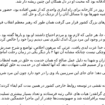
انه بود که محبت او در دل همگان این چنین ریشه دار شد.
یک روز در کارخانه برای راه اندازی واحدی که از نفس افتاده بود، ح
ه شهرها بود تا مسائل آنان را از نزدیک درک و حل کند.
‌های بزرگ کشور قرار می گرفت همان طور که رهبر معظم انقلاب فرمو
، هر جایی که لازم بود و مردم احتیاج داشتند او بود و بارها گفته بود
 در وجود این مرد بزرگ اندک تکبری نمی دیدیم زیرا خود را خالص کرده
است خدا عزت ابدی یافت، عزتی که مرهون اخلاص، تواضع و شرح صدرش
مام(ره) و دیگری زمان شهادت قهرمان ملت شهید سلیمانی، رخ داد.
ن و شهدا به دلیل عمل صالح که همان خدمت به خلق در همه لحظات بود،
د و از صمیم قلب شهادت دهد که آنها لحظه ای در خدمت به خلق کوتاهی
 دهد؛ جای جای این سرزمین یاد وی را در خود دارد چون این مرد شریف
 چه نقشی در توسعه روابط خارجی کشور در همین مدت کم ایفاء کردند؛ 
 ادای احترام به این شهدای گرانقدر؛ هیات های عالی رتبه فرستادند و تعداد بسیا
 نیمه برافراشته شد و صهیونیست‌ها چقدر از این ماجرا خشمگین شدند.