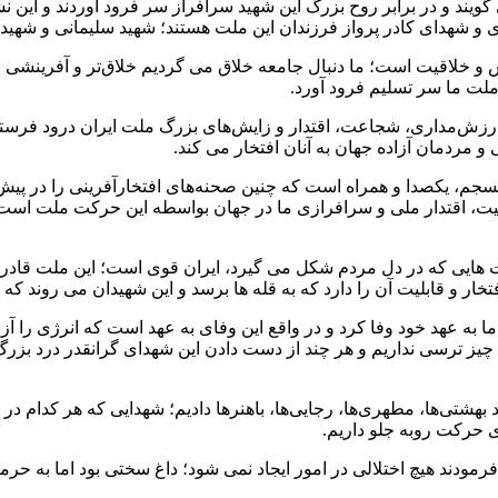
ند و در برابر روح بزرگ این شهید سرافراز سر فرود آوردند و این 
ی و شهدای کادر پرواز فرزندان این ملت هستند؛ شهید سلیمانی و شهی
 خلاقیت است؛ ما دنبال جامعه خلاق می گردیم خلاق‌تر و آفرینشی برت
ملت ما سر تسلیم فرود آورد.
ارزش‌مداری، شجاعت، اقتدار و زایش‌های بزرگ ملت ایران درود فرست
و مردمان آزاده جهان به آنان افتخار می کند.
 منسجم، یکصدا و همراه است که چنین صحنه‌های افتخارآفرینی را در پ
 امنیت، اقتدار ملی و سرافرازی ما در جهان بواسطه این حرکت ملت است
ت هایی که در دل مردم شکل می گیرد، ایران قوی است؛ این ملت قادر اس
خار و قابلیت آن را دارد که به قله ها برسد و این شهیدان می روند که ان
به عهد خود وفا کرد و در واقع این وفای به عهد است که انرژی را آزاد 
یچ چیز ترسی نداریم و هر چند از دست دادن این شهدای گرانقدر درد ب
د بهشتی‌ها، مطهری‌ها، رجایی‌ها، باهنرها دادیم؛ شهدایی که هر کدام
ی حرکت روبه جلو داریم.
ب فرمودند هیچ اختلالی در امور ایجاد نمی شود؛ داغ سختی بود اما به