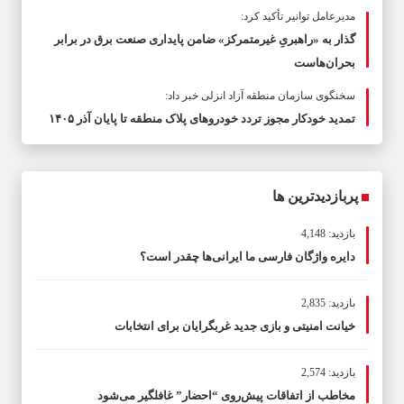
مدیرعامل توانیر تأکید کرد:
گذار به «راهبریِ غیرمتمرکز» ضامن پایداری صنعت برق در برابر
بحران‌هاست
سخنگوی سازمان منطقه آزاد انزلی خبر داد:
تمدید خودکار مجوز تردد خودروهای پلاک منطقه تا پایان آذر ۱۴۰۵
پربازدیدترین ها
بازدید: 4,148
دایره واژگان فارسی ما ایرانی‌ها چقدر است؟
بازدید: 2,835
خیانت امنیتی و بازی جدید غربگرایان برای انتخابات
بازدید: 2,574
مخاطب از اتفاقات پیش‌روی “احضار” غافلگیر می‌شود