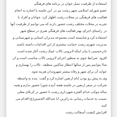
استفاده از ظرفیت نسل جوان در برنامه های فرهنگی
عضو شورای اسلامی شهر رشت نیز در این جلسه با اشاره به انجام
فعالیت های فرهنگی در محلات رشت اظهار کرد: جوانان و افراد با
تجربه در محلات مختلف رشت حضور دارند که می توانیم از ظرفیت آنها
در راستای اجرای بهتر فعالیت های فرهنگی هنری در سطح شهر
استفاده کرد و شایسته است مجموعه مدیران استانی و شهرستانی و
مدیریت شهری رشت حمایت بیشتری از این اقدامات داشته باشند.
نادرحسینی با بیان اینکه لایروبی تالاب عینک رشت آغاز شده است
افزود :شرایط جوی به منظور اجرای لایروبی تالاب مناسب است و ان
شاا بتوانیم پس از سالها انتظار ساکنین منطقه ، تالاب را بهسازی و
عواید آن برای شهر و رفاه بیشتر شهروندان هزینه شود.
وی به پیش رو بودن ایام اربعین اشاره کرد و گفت: بنده به واسطه
شرکت در سفر اربعین در جلسه هفته آینده شورا حضور ندارم و همه
ساله موکب خدام العتره شهرداری رشت با حضور در کربلای معلی
نسبت به خدمات رسانی به زائرین ابا عبدالله الحسین(ع) اقدام می
کنند.
افزایش کیفیت آسفالت رشت