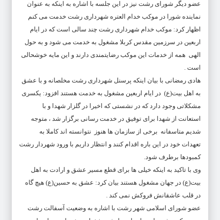
عضو دیگر شورای رشت نیز در این جلسه با اشاره به اینکه به عنوان
نماینده شورا در موکب خدام العتره شهرداری رشت خدمت می کنم
اظهار کرد: موکب خدام شهرداری رشت چند سالی است که در ایام
اربعین در سرزمین مقدس کربلا مشغول به خدمت می شود و به حول
الهی همه از خدمات این موکب رضایتمندی دارند و این مایه خوشحالی
است .
هادی رمضانی با بیان اینکه پرسنل شهرداری رشت مخلصانه و با عشق
به اهل بیت(ع) در ایام اربعین مشغول به خدمت هستند افزود: یکسری
مشکلاتی وجود دارد که در نشستی که اخیرا در گلزار شهدا و با
استعانت از شهدا برای توفیق در خدمت رسانی برگزار شد ، متوجه
شدیم متاسفانه برخی از سازمان ها هنوز نتوانسته اند کاملا به
تعهدات خود در این باره اقدام کنند و انتظار داریم با ورود شهردار رشت
کمبودها برطرف شود.
وی با تاکید به اینکه خیلی ها برای قطع مسیر عشق و ارادت به اهل
بیت(ع) در جهان مشغول هستند بیان کرد: عشق به حسین(ع) هیچ گاه
در قلب عاشقانش فروکش نمی کند .
عضو شورای اسلامی شهر رشت با اشاره به وضعیت آسفالت رشت