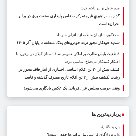
مدیرعامل توانیر تأکید کرد:
گذار به «راهبریِ غیرمتمرکز» ضامن پایداری صنعت برق در برابر
بحران‌هاست
سخنگوی سازمان منطقه آزاد انزلی خبر داد:
تمدید خودکار مجوز تردد خودروهای پلاک منطقه تا پایان آذر ۱۴۰۵
قاطعیت پلیس نظارت بر اماکن عمومی سافا استان گیلان در برخورد با
احتکار کنندگان مایحتاج اساسی مردم
کشف بیش از ۲۰ تن اقلام اساسی اختیاری از انبار فاقد مجوز در
رشت /کشف بیش از ۲ تن اقلام تاریخ مصرف گذشته و فاسد
وقتی حرمت مجلس عزا، قربانی یک عکس یادگاری می‌شود!
پربازدیدترین ها
بازدید: 4,146
دایره واژگان فارسی ما ایرانی‌ها چقدر است؟