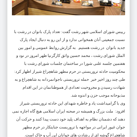
رییس شورای اسلامی شهر رشت گفت: تعداد پارک بانوان در رشت با
نسبت جمعیتی آنان همخوانی ندارد و از این رو به دنبال ایجاد پارک
جدید بانوان در رشت هستیم. به گزارش روابط عمومی و امور بین
الملل شورای رشت ، محمد حسین واثق کارگرنیا ظهر امروز در نود و
هفتمین جلسه علنی شورا در ساختمان جلسات شورای رشت با
محکومیت حادثه تروریستی در حرم مطهر شاهچراغ شیراز اظهار کرد:
طی چند روز اخیر خبر حمله تروریستی ناجوانمردانه به شاهچراغ و به
شهادت رسیدن و مجروحیت تعدادی از هموطنانمان در این اقدام
مذبوحانه موجب حزن و اندوه شد.
وی با گرامیداشت یاد و خاطره شهدای این حادثه تروریستی شیراز
افزود: ملت بزرگ و همیشه در صحنه ایران اسلامی هیچ گاه اجازه نمی
دهند که دشمنان نظام به اهداف پلید خود دست پیدا کنند و حرکت آن
جوان غیور ایرانی در مواجهه با تروریست جنایتکار در حرم مطهر
شاهچراغ گوشه ای از رشادت های جوانان این آب و خاک است.