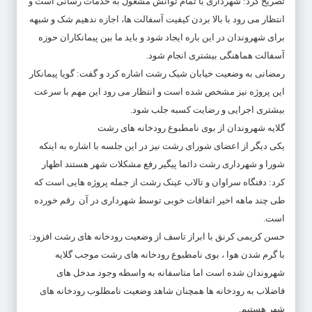
تصریح کرد: شهرداری با تمام توانش مشغول به خدمات رسانی است و
انتظار می رود با بالا بردن کیفیت آسفالت ها، اجازه ندهیم شک و شبهه
برای شهروندان در این باره ایجاد شود و باید ما بین پیمانکاران حوزه
آسفالت هماهنگی بیشتری انجام شود.
رمضانی به وضعیت خیابان شیک رشت اشاره کرد و گفت: گویا پیمانکار
این پروژه نیز مشخص شده است و انتظار می رود این مهم با سرعت
بیشتری اجرایی و رضایت کسبه جلب شود.
گلایه شهروندان از بوی نامطبوع رودخانه های رشت
یکی دیگر از اعضای شورای رشت نیز در این جلسه با اشاره به اینکه
شورا و شهرداری رشت دائما پیگیر رفع مشکلات شهر هستند اظهار
کرد: دفنگاه سراوان و تالاب عینک رشت از جمله پروژه هایی است که
طی چند ماهه اخیر اتفاقات خوبی توسط شهرداری در آن رقم خورده
است.
حسن کریمی کرنق با ابراز تاسف از وضعیت رودخانه های رشت افزود:
با گرم شدن هوا ، بوی نامطبوع رودخانه های رشت موجب گلایه
شهروندان شده است اما متاسفانه به واسطه وجود مدخل های
فاضلاب به رودخانه ها همچنان شاهد وضعیت نامطلوب رودخانه های
شهر هستیم.