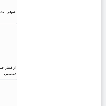
شوقی: خدمت
از فشار جم
تخصصی