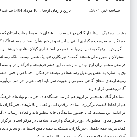
شناسه خبر: 15674
تاریخ و زمان ارسال: 10 مرداد 1404 ساعت 1:29
رشت_سرتوک_استاندار گیلان در نشست با اعضای خانه مطبوعات استان که با
خبرنگار، بر ضرورت برگزاری آیینی شایسته و درخور شأن اصحاب رسانه تأکید کر
به گزارش سرتوک به نقل از روابط عمومی استانداری گیلان، هادی حق‌شناس در ا
مسئولان و شهروندان هستند، گفت: خبرنگاری تنها یک شغل نیست، بلکه رسالت
فرصتی مغتنم برای ارج نهادن به زحمات این قشر فرهیخته و اثرگذار در جامعه 
وی با اشاره به نقش بی‌بدیل رسانه‌ها در توسعه فرهنگی، اجتماعی و حتی اقتصاد
زمینه ارتقای سطح آگاهی عمومی و تقویت سرمایه اجتماعی را فراهم می‌آورند. د
آگاهی‌بخشی قرار دارند.
استاندار گیلان همچنین بر لزوم هم‌افزایی دستگاه‌های اجرایی و نهادهای فرهنگ
هم از لحاظ کیفیت برگزاری، نمادی از قدردانی واقعی از تلاش‌های خبرنگاران با
در ادامه این نشست که با حضور نمایندگان خانه مطبوعات و فعالان رسانه‌ای 
با حضور معاون مطبوعاتی وزیر فرهنگ و ارشاد اسلامی در مرکز استان برگزار 
کمک هزینه بیمه تکمیلی خبرنگاران، مشکلات بیمه تامین اجتماعی و سایر دغدغ
گیلان دستورات لازم جهت پیگیری این مسائل را صادر کرد.