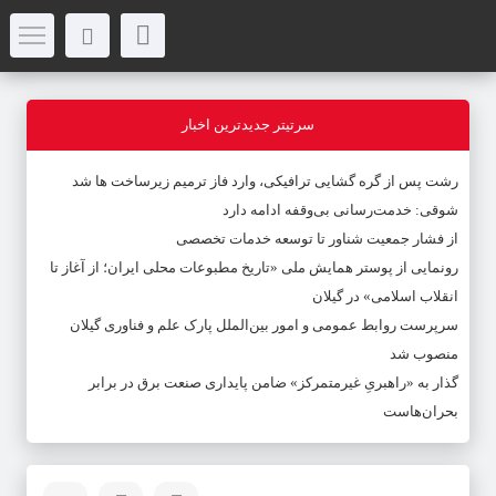
سرتیتر جدیدترین اخبار
رشت پس از گره گشایی ترافیکی، وارد فاز ترمیم زیرساخت ها شد
شوقی: خدمت‌رسانی بی‌وقفه ادامه دارد
از فشار جمعیت شناور تا توسعه خدمات تخصصی
رونمایی از پوستر همایش ملی «تاریخ مطبوعات محلی ایران؛ از آغاز تا
انقلاب اسلامی» در گیلان
سرپرست روابط عمومی و امور بین‌الملل پارک علم و فناوری گیلان
منصوب شد
گذار به «راهبریِ غیرمتمرکز» ضامن پایداری صنعت برق در برابر
بحران‌هاست