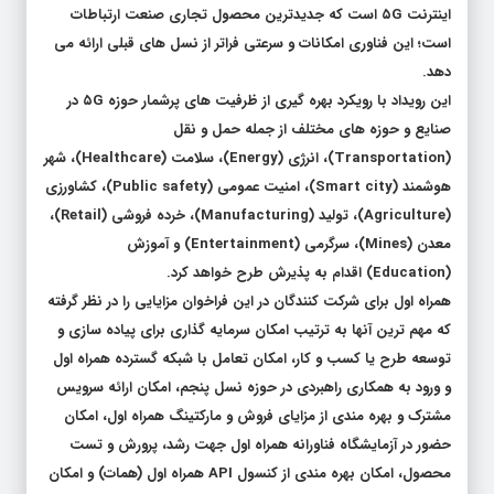
اینترنت ۵G است که جدیدترین محصول تجاری صنعت ارتباطات
است؛ این فناوری امکانات و سرعتی فراتر از نسل های قبلی ارائه می
دهد.
این رویداد با رویکرد بهره گیری از ظرفیت های پر‌شمار حوزه ۵G در
صنایع و حوزه های مختلف از جمله حمل و نقل
(Transportation)، انرژی (Energy)، سلامت (Healthcare)، شهر
هوشمند (Smart city)، امنیت عمومی (Public safety)، کشاورزی
(Agriculture)، تولید (Manufacturing)، خرده فروشی (Retail)،
معدن (Mines)، سرگرمی (Entertainment) و آموزش
(Education) اقدام به پذیرش طرح خواهد کرد.
همراه اول برای شرکت کنندگان در این فراخوان مزایایی را در نظر گرفته
که مهم ترین آنها به ترتیب امکان سرمایه گذاری برای پیاده سازی و
توسعه طرح یا کسب و کار، امکان تعامل با شبکه گسترده همراه اول
و ورود به همکاری راهبردی در حوزه نسل پنجم، امکان ارائه سرویس
مشترک و بهره مندی از مزایای فروش و مارکتینگ همراه اول، امکان
حضور در آزمایشگاه فناورانه همراه اول جهت رشد، پرورش و تست
محصول، امکان بهره مندی از کنسول API همراه اول (همات) و امکان