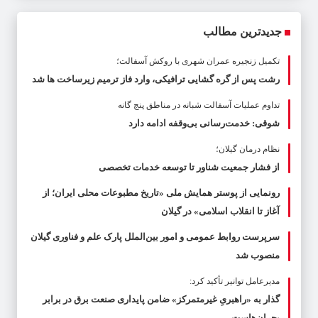
جدیدترین مطالب
تکمیل زنجیره عمران شهری با روکش آسفالت؛
رشت پس از گره گشایی ترافیکی، وارد فاز ترمیم زیرساخت ها شد
تداوم عملیات آسفالت‌ شبانه در مناطق پنج گانه
شوقی: خدمت‌رسانی بی‌وقفه ادامه دارد
نظام درمان گیلان؛
از فشار جمعیت شناور تا توسعه خدمات تخصصی
رونمایی از پوستر همایش ملی «تاریخ مطبوعات محلی ایران؛ از
آغاز تا انقلاب اسلامی» در گیلان
سرپرست روابط عمومی و امور بین‌الملل پارک علم و فناوری گیلان
منصوب شد
مدیرعامل توانیر تأکید کرد:
گذار به «راهبریِ غیرمتمرکز» ضامن پایداری صنعت برق در برابر
بحران‌هاست