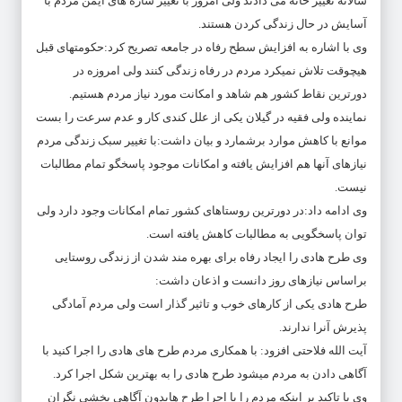
سالانه تغییر خانه می دادند ولی امروز با تغییر سازه های ایمن مردم با
آسایش در حال زندگی کردن هستند.
وی با اشاره به افزایش سطح رفاه در جامعه تصریح کرد:حکومتهای قبل
هیچوقت تلاش نمیکرد مردم در رفاه زندگی کنند ولی امروزه در
دورترین نقاط کشور هم شاهد و امکانت مورد نیاز مردم هستیم.
نماینده ولی فقیه در گیلان یکی از علل کندی کار و عدم سرعت را بست
موانع با کاهش موارد برشمارد و بیان داشت:با تغییر سبک زندگی مردم
نیازهای آنها هم افزایش یافته و امکانات موجود پاسخگو تمام مطالبات
نیست.
وی ادامه داد:در دورترین روستاهای کشور تمام امکانات وجود دارد ولی
توان پاسخگویی به مطالبات کاهش یافته است.
وی طرح هادی را ایجاد رفاه برای بهره مند شدن از زندگی روستایی
براساس نیازهای روز دانست و اذعان داشت:
طرح هادی یکی از کارهای خوب و تاثیر گذار است ولی مردم آمادگی
پذیرش آنرا ندارند.
آیت الله فلاحتی افزود: با همکاری مردم طرح های هادی را اجرا کنید با
آگاهی دادن به مردم میشود طرح هادی را به بهترین شکل اجرا کرد.
وی با تاکید بر اینکه مردم را با اجرا طرح هابدون آگاهی بخشی نگران