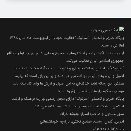
پایگاه خبری و تحلیلی “سرتوک” فعالیت خود را از اردیبهشت ماه سال ۱۳۹۸
آغاز کرده است.
این رسانه با تاکید بر اصل اطلاع‌رسانی صحیح و دقیق در چارچوب قوانین نظام
جمهوری اسلامی ایران فعالیت می‌کند.
“سرتوک” بر اساس رسالت حرفه‌ای و تقویت امید به آینده خود را مقید به
اصول و ارزش‌های ایرانی و اسلامی می داند و بر این باور است که برآیند
عملکرد این رسانه نباید خدشه‌ای به این اصول و ارزش‌ها وارد کند بلکه باید
موجب تحکیم پایه‌های نظام و ارزش‌ها شود.
پایگاه خبری و تحلیلی “سرتوک” دارای مجوز رسمی وزارت فرهنگ و ارشاد
اسلامی و هیات نظارت برمطبوعات به شماره۸۵۹۴۰ می‌باشد.
مدیر مسئول و صاحب امتیاز: ونوشه خراط
آدرس: گیلان، رشت، خیابان تختی، بازارچه خوداشتغالی
تلفن: 8152 981 0911