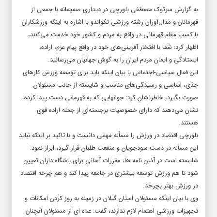
به گزارش سرتوک مصطفی بلورچی در دیداری صمیمانه با جمعی از
قهرمانان و مدال‌آوران رشته ورزشی تکواندو با اشاره به اینکه ورزشکاران
با کسب مقام قهرمانی در واقع به مردم و کشور خود خدمت می‌کنند،
اظهار کرد: شما با افتخار آفرینی‌های خود در واقع پیام عزم، اراده،
ایستادگی و ایمان مردم ایران را به گوش جهانیان می‌رسانید.
این فعال سیاسی-اجتماعی با بیان اینکه باید برای توسعه ورزش کارهای
جدّی، اساسی و رسیدگی‌های مناسب و شایسته از جانب مسئولان
صورت بگیرد، خاطرنشان کرد: جوانهایی که به قهرمانی دست پیدا کرده،
نشان می‌دهند که دارای خصوصیات برجسته‌ای از جمله اراده‌ قوی‌
هستند.
بلورچی اقتصاد در ورزش را مسأله مهمی دانست و با تاکید بر اینکه نباید
این مسأله در دست سودجویان و منفعت طلبان قرار گیرد، ابراز نمود:
شایسته است در آئین نامه ها، مقررات آسانی برای باشگاه داران تعیین
شود تا هم ورزش توسعه بیشتری در جامعه پیدا کند و هم چرخه اقتصاد
در ورزش بهتر بچرخد.
وی با بیان اینکه مسئولان استان گیلان در زمینه به روز کردن امکانات و
تجهیزات ورزشی اهتمام لازم ندارند، گفت: عده ای از مسئولان آنچنان