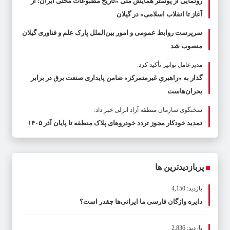
رونمایی از پوستر همایش ملی «تاریخ مطبوعات محلی ایران؛ از
آغاز تا انقلاب اسلامی» در گیلان
سرپرست روابط عمومی و امور بین‌الملل پارک علم و فناوری گیلان
منصوب شد
مدیرعامل توانیر تأکید کرد:
گذار به «راهبریِ غیرمتمرکز» ضامن پایداری صنعت برق در برابر
بحران‌هاست
سخنگوی سازمان منطقه آزاد انزلی خبر داد:
تمدید خودکار مجوز تردد خودروهای پلاک منطقه تا پایان آذر ۱۴۰۵
پربازدیدترین ها
بازدید: 4,150
دایره واژگان فارسی ما ایرانی‌ها چقدر است؟
بازدید: 2,836