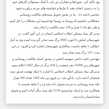
وی تاکید کرد: شوراها و دهیاران نیز باید با کمک مسئولان کارهای خود
را به درستی انجام دهند تا نیازها و خواسته های مردم برآورده شود.
عباسی ادامه داد : ما در بخش تحویل سندهای مالکیت روستایی
مشکلاتی داشتیم که روستا به روستا توانستیم این مشکلات را حل کنیم
و طی پنج ماه 2 هزار و 136 سند مالکیت را صادر شد.
مدیر کل بنیاد مسکن انقلاب اسلامی استان در این آئین گفت: در
شهرستان املش تا کنون 6663 برگ سند صادر گردیده است وی به آمار
عملکرد 5 ماهه نخست سالجاری شهرستان اشاره کرد و افزود: در این
مدت 147 برگ سند صادر شد.
مهندس حامد دائمی سهمیه املش در صدور اسناد مالکیت روستایی و
شهرهای زیر 25000 نفر جمعیت را 630 برگ در سال 1402 اعلام نمود
مدیرکل بنیاد مسکن انقلاب اسلامی با اشاره با اینکه نهضت صدور سند
همچنان ادامه دارد، یادآور شد: در فروردین ماه 1402 تعداد 160 هزار
جلد سند روستایی به مردم تحویل داده شد و در 5 ماهه نخست با
همکاری ثبت و اسناد توانستیم 2136 جلد سند دیگر آماده کنیم و تحویل
صاحبانشان داده شد